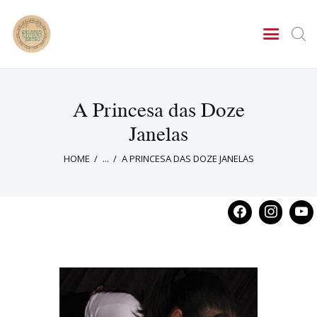
PRANA TEATRO
Espetáculos, Intervenções Cênicas, Contações de Histórias
A Companhia
A Princesa das Doze
Agenda
Janelas
Fale conosco
HOME
...
A PRINCESA DAS DOZE JANELAS