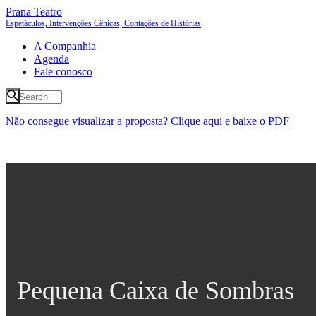
Prana Teatro
Espetáculos, Intervenções Cênicas, Contações de Histórias
A Companhia
Agenda
Fale conosco
Não consegue visualizar a proposta? Clique aqui e baixe o PDF
Pequena Caixa de Sombras