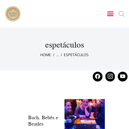
PRANA TEATRO
Espetáculos, Intervenções Cênicas, Contações de Histórias
A Companhia
espetáculos
Agenda
Fale conosco
HOME
...
ESPETÁCULOS
Bach, Bebês e
Beatles